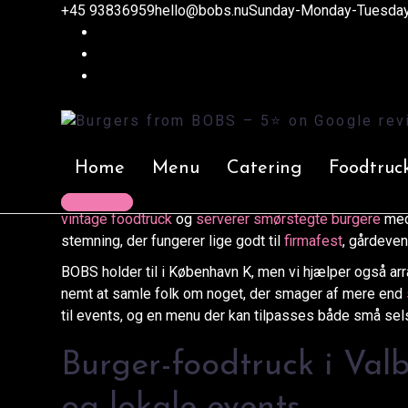
+45 93836959
Burgers from BOBS - 5⭐️ on Google reviews!
hello@bobs.nu
Sunday-Monday-Tuesday 
>
Blog
>
Foodtruck Valby – lej 
og firmaevent
29. maj 2026
Robin
Artikler
Home
Menu
Catering
Foodtruc
Når du leder efter en foodtruck i Valby, er det sjældent
der faktisk passer til dagen, gæsterne og stedet. Ho
Contact us
vintage foodtruck
og
serverer smørstegte burgere
med 
stemning, der fungerer lige godt til
firmafest
, gårdeven
BOBS holder til i København K, men vi hjælper også arr
nemt at samle folk om noget, der smager af mere end
til events, og en menu der kan tilpasses både små sel
Burger-foodtruck i Valby
og lokale events