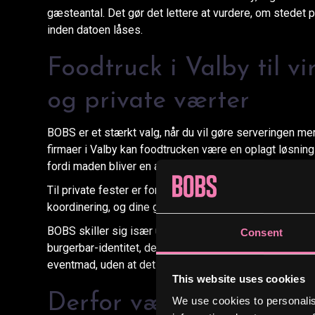
gæsteantal. Det gør det lettere at vurdere, om stedet p
inden datoen låses.
Foodtruck i Valby til v
og private værter
BOBS er et stærkt valg, når du vil gøre serveringen mer
firmaer i Valby kan foodtrucken være en oplagt løsning
fordi maden bliver en aktiv del af arrangementet og ikke
Til private fester er fordelen ofte den samme. Du slip
koordinering, og dine gæster får serveret mad direkte 
BOBS skiller sig især ud ved at kombinere no-frills k
Consent
burgerbar-identitet, der allerede er kendt i København
eventmad, uden at det bliver besværligt for dig.
This website uses cookies
Derfor vælger mange BO
We use cookies to personalis