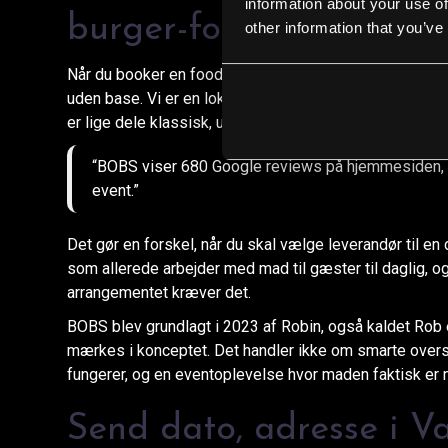
information about your use of
burger-foodtruck i Kø
other information that you’ve
Når du booker en foodtruck, vil du gerne vide, at der st
uden base. Vi er en lokal burgerbar i København K med 
er lige dele klassisk, uprætentiøs og appetitlig.
“BOBS viser 680 Google reviews på hjemmesiden, hvi
event.”
Det gør en forskel, når du skal vælge leverandør til en d
som allerede arbejder med mad til gæster til daglig, og
arrangementet kræver det.
BOBS blev grundlagt i 2023 af Robin, også kaldet Rob 
mærkes i konceptet. Det handler ikke om smarte overs
fungerer, og en eventoplevelse hvor maden faktisk er n
Send dato, adresse i Va