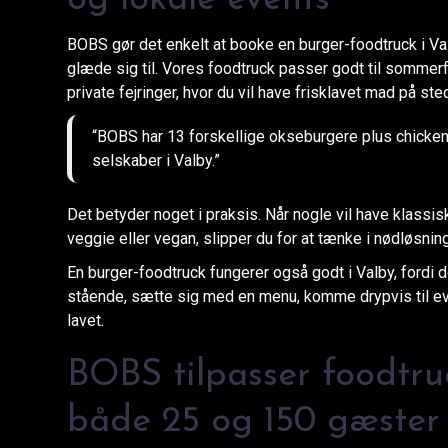
BOBS gør det enkelt at booke en burger-foodtruck i Valb
glæde sig til. Vores foodtruck passer godt til sommerf
private fejringer, hvor du vil have frisklavet mad på ste
“BOBS har 13 forskellige okseburgere plus chicke
selskaber i Valby.”
Det betyder noget i praksis. Når nogle vil have klassis
veggie eller vegan, slipper du for at tænke i nødløsning
En burger-foodtruck fungerer også godt i Valby, fordi 
stående, sætte sig med en menu, komme drypvis til even
lavet.
BOBS tilpasser foodtru
både 25 og 150 gæster