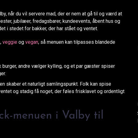
y, når du vil servere mad, der er nem at gå til og værd at
ester, jubilæer, fredagsbarer, kundeevents, åbent hus og
det i stedet for bakker, der har stået og ventet.
n,
veggie
og
vegan
, så menuen kan tilpasses blandede
k burger, andre vælger kylling, og et par gæster spiser
er.
den skaber et naturligt samlingspunkt. Folk kan spise
tet og stadig få noget, der føles frisklavet og ordentligt
ck-menuen i Valby til