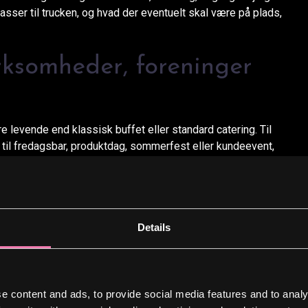
asser til trucken, og hvad der eventuelt skal være på plads,
irksomheder, foreninger
e levende end klassisk buffet eller standard catering. Til
 til fredagsbar, produktdag, sommerfest eller kundeevent,
 bare noget, der står i et hjørne.
per for selv at stå med køkkenlogistik, opvask og
fra en truck med tydelig identitet og masser af stemning.
valitet med en egenbygget vintage foodtruck og en
Details
 K. Det giver en mere personlig løsning end anonym
BS, når de vil leje
e content and ads, to provide social media features and to analy