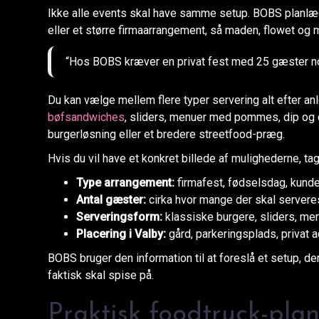
Ikke alle events skal have samme setup. BOBS planlægge
eller et større firmaarrangement, så maden, flowet og
“Hos BOBS kræver en privat fest med 25 gæster no
Du kan vælge mellem flere typer servering alt efter anl
bøfsandwiches
, sliders, menuer med pommes, dip og dr
burgerløsning eller et bredere streetfood-præg.
Hvis du vil have et konkret billede af mulighederne, ta
Type arrangement:
firmafest, fødselsdag, kund
Antal gæster:
cirka hvor mange der skal servere
Serveringsform:
klassiske burgere, sliders, men
Placering i Valby:
gård, parkeringsplads, privat 
BOBS bruger den information til at foreslå et setup, de
faktisk skal spise på.
Praktisk foodtruck-plan