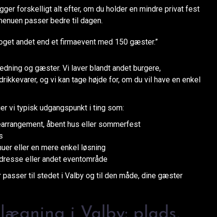
r forskelligt alt efter, om du holder en mindre privat fest
 menuen passer bedre til dagen.
get andet end et firmaevent med 150 gæster.”
edning og gæster. Vi laver blandt andet burgere,
ikkevarer, og vi kan tage højde for, om du vil have en enkel
ger vi typisk udgangspunkt i ting som:
earrangement, åbent hus eller sommerfest
s
uer eller en mere enkel løsning
adresse eller andet eventområde
r passer til stedet i Valby og til den måde, dine gæster
lægning i Valby: plads,