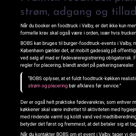
strøm, adgang og tillad
Når du booker en foodtruck i Valby, er det ikke kun me
formelle krav skal også være i orden, især hvis trucken
BOBS kan bruges til burger-foodtruck-events i Valby, m
København gælder det, at mobilt gadesalg på offentlig
ved salg af mad er fødevareregistrering obligatorisk.
regler for placering, blandt andet på parkeringsarealer.
“BOBS oplyser, at et fuldt foodtruck-køkken realist
strøm og placering
bør afklares før service.”
Der er også helt praktiske fødevarekrav, som enhver m
køkkener skal være indrettet til aktiviteten med hygie
med rindende varmt og koldt vand ved madtilberedning 
betyder det først og fremmest, at det betaler sig at ta
Når du kontakter BOBS om et event i Valby, tager vi de