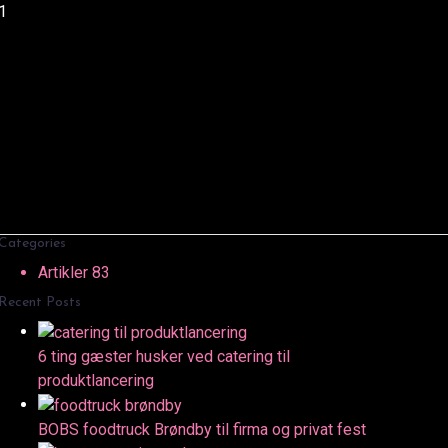
1
event
Search
Søg
efter:
Categories
Artikler
83
Recent Posts
6 ting gæster husker ved catering til
produktlancering
BOBS foodtruck Brøndby til firma og privat fest