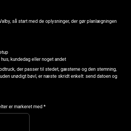
 Valby, så start med de oplysninger, der gør planlægningen
etup
t hus, kundedag eller noget andet
dtruck, der passer til stedet, gæsterne og den stemning,
uden unødigt bøvl, er næste skridt enkelt: send datoen og
lter er markeret med
*