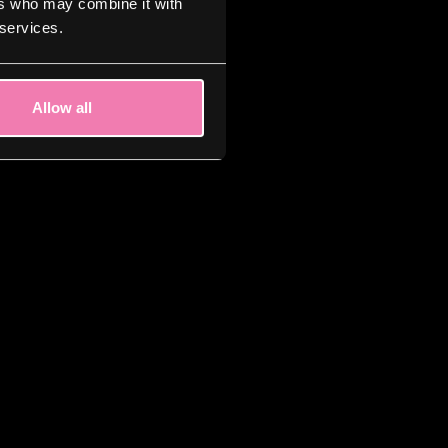
ers who may combine it with
 services.
Allow all