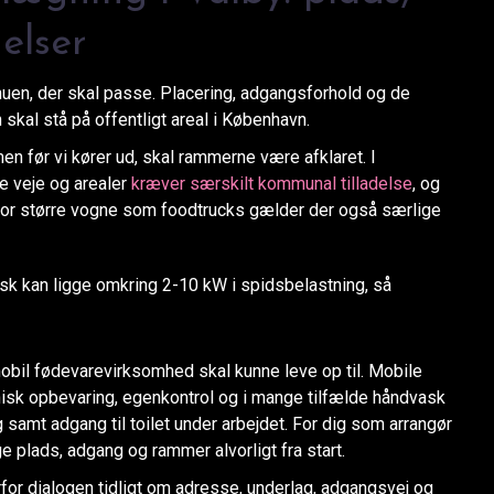
elser
nuen, der skal passe. Placering, adgangsforhold og de
 skal stå på offentligt areal i København.
en før vi kører ud, skal rammerne være afklaret. I
e veje og arealer
kræver særskilt kommunal tilladelse
, og
 For større vogne som foodtrucks gælder der også særlige
isk kan ligge omkring 2-10 kW i spidsbelastning, så
obil fødevarevirksomhed skal kunne leve op til. Mobile
jnisk opbevaring, egenkontrol og i mange tilfælde håndvask
samt adgang til toilet under arbejdet. For dig som arrangør
ge plads, adgang og rammer alvorligt fra start.
rfor dialogen tidligt om adresse, underlag, adgangsvej og