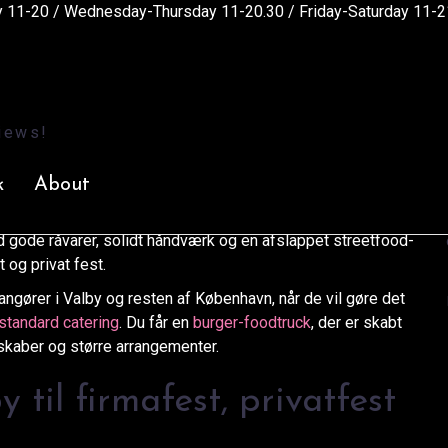
11-20 / Wednesday-Thursday 11-20.30 / Friday-Saturday 11-2
Artikler
>
Foodtruck Valby – lej burger foodtruck til fest og firma
burger foodtruck til fest
k
About
 bare for at få noget mad på plads. Du vil have en løsning,
s Burgerbaren
BOBS
kører vi ud med vores
egenbyggede
gode råvarer, solidt håndværk og en afslappet streetfood-
t og privat fest.
angører i Valby og resten af København, når de vil gøre det
standard catering
. Du får en
burger-foodtruck
, der er skabt
skaber og større arrangementer.
 til firmafest, privatfest