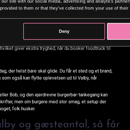
 our site with our social media, advertising and analytics partn
benhavn
 provided to them or that they’ve collected from your use of their
år en rigtig forretning bag. BOBS er ikke et løst eventnavn
fokus på smørstegte burgere, gode råvarer og en stil, der
Deny
lket giver ekstra tryghed, når du booker foodtruck til
ag, der helst bare skal glide. Du får et sted og et brand,
 som også kan flytte oplevelsen ud til Valby, når
eller Bob, og den ejerdrevne burgerbar-tankegang kan
krifter, men om burgere med stor smag, et setup der
oget, folk husker.
lby og gæsteantal, så får