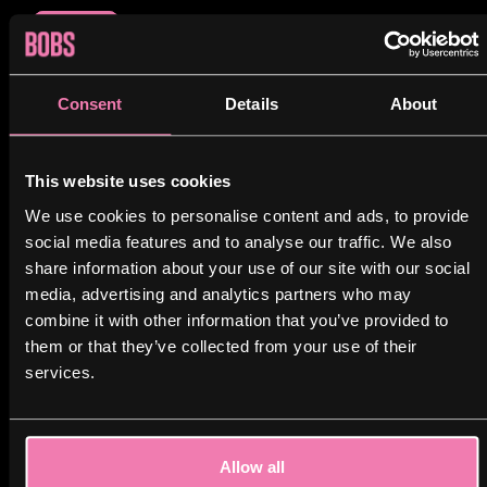
Read more
6. juli 2026
Robin
Artikler
No comments yet
Consent
Details
About
Foodtruck Hellerup til
firma og private fester
This website uses cookies
We use cookies to personalise content and ads, to provide
Skal du bruge en foodtruck i Hellerup til firmafest,
social media features and to analyse our traffic. We also
reception eller privat fest, kan Burgerbaren BOBS rykke
share information about your use of our site with our social
ud med en […]
media, advertising and analytics partners who may
combine it with other information that you’ve provided to
Read more
them or that they’ve collected from your use of their
1
services.
2
3
...
9
Allow all
Næste side »