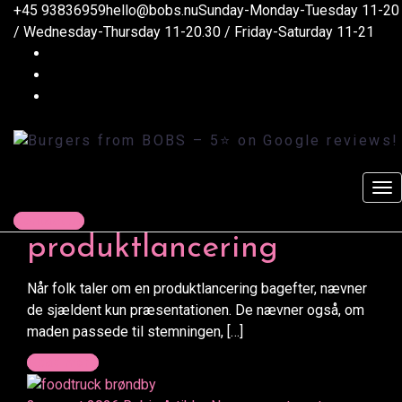
+45 93836959
hello@bobs.nu
Sunday-Monday-Tuesday 11-20
Currently browsing: Artikler
/ Wednesday-Thursday 11-20.30 / Friday-Saturday 11-21
Burgers from BOBS - 5⭐️ on Google reviews!
>
Blog
>
Artikler
4. august 2026
Robin
Artikler
No comments yet
6 ting gæster husker
ved catering til
Contact us
produktlancering
Når folk taler om en produktlancering bagefter, nævner
de sjældent kun præsentationen. De nævner også, om
maden passede til stemningen, […]
Read more