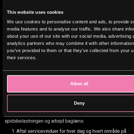
I den situation er det sjældent køkkenet alene, der er
problemet. Det er oftere udlevering og beslutningstid. En
This website uses cookies
effektiv løsning kan være at gøre menuen smallere i
We use cookies to personalise content and ads, to provide s
spidsen og oprette et ekstra udleveringspunkt, så
media features and to analyse our traffic. We also share info
produktionen kan køre kontinuerligt, mens udleveringen kan
about your use of our site with our social media, advertising 
“tømme” hurtigere.
analytics partners who may combine it with other information
Det er netop derfor, modulære setups med flere mobile
you’ve provided to them or that they’ve collected from your u
enheder eller supplerende stationer er populære: man kan
their services.
skalere ud i stedet for at presse én bod til det yderste.
Tjekliste til
Allow all
planlægningsmødet
Deny
Når I samler trådene, hjælper det at gøre planlægningen
konkret og tidslinjestyret. Start gerne med
spidsbelastningen og arbejd baglæns.
Aftal servicevinduer for hver dag og hvert område på