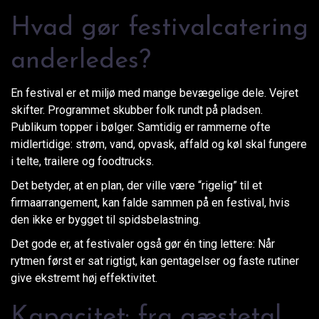
Hvad gør festivalcatering
anderledes?
En festival er et miljø med mange bevægelige dele. Vejret
skifter. Programmet skubber folk rundt på pladsen.
Publikum topper i bølger. Samtidig er rammerne ofte
midlertidige: strøm, vand, opvask, affald og køl skal fungere
i telte, trailere og foodtrucks.
Det betyder, at en plan, der ville være “rigelig” til et
firmaarrangement, kan falde sammen på en festival, hvis
den ikke er bygget til spidsbelastning.
Det gode er, at festivaler også gør én ting lettere: Når
rytmen først er sat rigtigt, kan gentagelser og faste rutiner
give ekstremt høj effektivitet.
Kapacitet: fra gæstetal