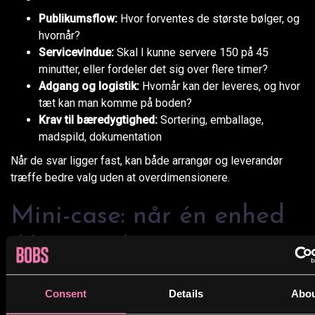
Publikumsflow:
Hvor forventes de største bølger, og
hvornår?
Servicevindue:
Skal I kunne servere 150 på 45
minutter, eller fordeler det sig over flere timer?
Adgang og logistik:
Hvornår kan der leveres, og hvor
tæt kan man komme på boden?
Krav til bæredygtighed:
Sortering, emballage,
madspild, dokumentation
Når de svar ligger fast, kan både arrangør og leverandør
træffe bedre valg uden at overdimensionere.
Mini-case: når én enhed
ikke er nok
Nogle festivaler har en tydelig “ketchupeffekt”: alt er roligt,
Consent
Details
Abo
og så kommer 300 mennesker på én gang.