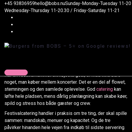
Burgers from BOBS - 5⭐️ on Google reviews!
+45 93836959
hello@bobs.nu
Sunday-Monday-Tuesday 11-20 
>
Blog
>
Artikler
>
Catering til festival: plan for mandskab, menuer og kapacitet
Wednesday-Thursday 11-20.30 / Friday-Saturday 11-21
Catering til festival:
plan for mandskab,
menuer og kapacitet
Last updated on 4. februar 2026
Robin
Artikler
Contact us
Når en festival rammer sit højeste gear, er mad ikke bare
noget, man køber mellem koncerter. Det er en del af flowet,
stemningen og den samlede oplevelse. God
catering
kan
løfte hele pladsen, mens dårlig planlægning kan skabe køer,
spild og stress hos både gæster og crew.
Festivalcatering handler i praksis om tre ting, der skal spille
sammen: mandskab, menuer og kapacitet. Og de tre
påvirker hinanden hele vejen fra indkøb til sidste servering.