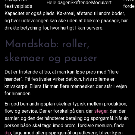
Hele dagen
Skiftende
Modulært
festivalplads
forde
Kapacitet er også plads. Kø-areal, afstand til andre boder,
og hvor udleveringen kan ske uden at blokere passage, har
direkte betydning for, hvor hurtigt I kan servere.
Mandskab: roller,
skemaer og pauser
Det er fristende at tro, at man kan løse pres med “flere
hænder”. På festivaler virker det kun, hvis rollerne er
knivskarpe. Ellers får man flere mennesker, der står i vejen
for hinanden.
En god bemandingsplan skelner typisk mellem produktion,
flow og service. Der er forskel på den, der
steger
, den der
samler, og den der håndterer betaling og spørgsmål. Når én
person både skal tage imod ordre, forklare menuen, finde
dip
, tage imod allergispørgsmål og udlevere, bliver køen