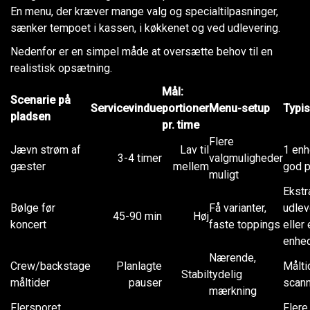
En menu, der kræver mange valg og specialtilpasninger,
sænker tempoet i kassen, i køkkenet og ved udlevering.
Nedenfor er en simpel måde at oversætte behov til en
realistisk opsætning.
Mål:
Scenarie på
Servicevindue
portioner
Menu-setup
Typis
pladsen
pr. time
Flere
Jævn strøm af
Lav til
1 en
3-4 timer
valgmuligheder
gæster
mellem
god 
muligt
Ekstr
Bølge før
Få varianter,
udlev
45-90 min
Høj
koncert
faste toppings
eller
enhe
Nærende,
Crew/backstage
Planlagte
Målti
Stabil
tydelig
måltider
pauser
scann
mærkning
Flersporet
Flere