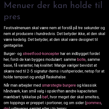
Menuer der kan holde til
pres
Festivalmenuen skal være nem at forstå på tre sekunder og
nem at producere i hundredvis. Det betyder ikke, at den skal
være kedelig. Det betyder, at den skal være designet til
gentagelse.
Burger- og
streetfood-koncepter
har en indbygget fordel
her, fordi de kan bygges modulært: samme
bolle
, samme
base, få varianter, høj kvalitet. Mange vælger bevidst at
skære ned til 2-5 signatur-items i rushperioder, netop for at
holde tempoet og undgå flaskehalse.
Når man arbejder med
smørstegte burgere
og klassisk
håndværk, kan små valg i opskriften ændre kapaciteten
mærkbart: tykkelse på
bøf
, hvor meget der skal smeltes,
om toppings er preppet i portioner, og om sider (
pommes
,
dip
) udleveres samlet eller i to tempi.