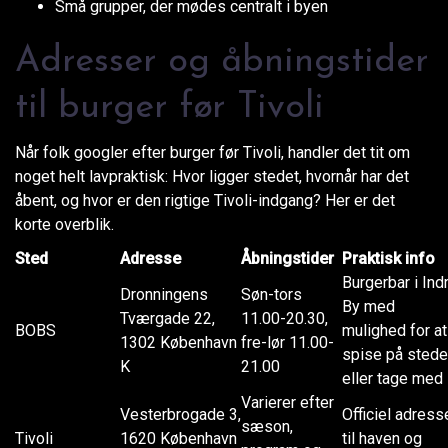
Små grupper, der mødes centralt i byen
Adresser og åbningstider
til burger før Tivoli
Når folk googler efter burger før Tivoli, handler det tit om
noget helt lavpraktisk: Hvor ligger stedet, hvornår har det
åbent, og hvor er den rigtige Tivoli-indgang? Her er det
korte overblik.
Sted
Adresse
Åbningstider
Praktisk info
Burgerbar i Ind
Dronningens
Søn-tors
By med
Tværgade 22,
11.00-20.30,
BOBS
mulighed for at
1302 København
fre-lør 11.00-
spise på stede
K
21.00
eller tage med
Varierer efter
Vesterbrogade 3,
Officiel adress
sæson,
Tivoli
1620 København
til haven og