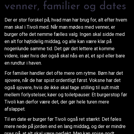
venner, familier og dates
Der er stor forskel på, hvad man har brug for, alt efter hvem
man skal i Tivoli med. Når man mødes med venner, er
burger ofte det nemme fælles valg. Ingen skal sidde med
en alt for højtidelig middag, og alle kan være klar på
nogenlunde samme tid. Det gør det lettere at komme
videre, især hvis der også skal nås en øl, et spil eller bare
en rundtur i haven.
For familier handler det ofte mere om rytme. Børn har det
sjovere, når de har spist ordentligt først. Voksne har det
også sjovere, hvis de ikke skal tage stilling til sult midt
mellem forlystelser, køer og toiletpauser. Et burgerstop før
Tivoli kan derfor være det, der gør hele turen mere
afslappet.
Til en date er burger før Tivoli også ret stærkt. Det føles
mere nede på jorden end en lang middag, og der er mindre
pres på, at alt skal være perfekt. Man kan spise godt,