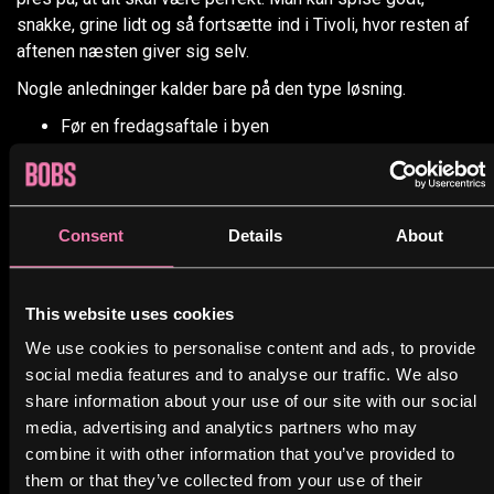
snakke, grine lidt og så fortsætte ind i Tivoli, hvor resten af
aftenen næsten giver sig selv.
Nogle anledninger kalder bare på den type løsning.
Før en fredagsaftale i byen
Inden en tur med børn i forlystelserne
Når I mødes efter arbejde i centrum
Når Tivoli kun er én del af hele aftenen
Consent
Details
About
Take-away burger før
Tivoli kan redde
This website uses cookies
We use cookies to personalise content and ads, to provide
tidsplanen
social media features and to analyse our traffic. We also
share information about your use of our site with our social
Der er dage, hvor man har god tid. Og så er der de andre.
media, advertising and analytics partners who may
Dem, hvor én sidder fast i trafikken, en anden kommer fra
combine it with other information that you’ve provided to
kontoret, og resten står og skriver “hvor er du?” i chatten.
them or that they’ve collected from your use of their