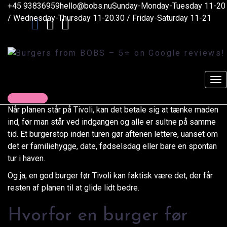
Burgers from BOBS - 5⭐️ on Google reviews!
+45 93836959
hello@bobs.nu
Sunday-Monday-Tuesday 11-20
>
Blog
>
Artikler
>
Burger før Tivoli i København K
/ Wednesday-Thursday 11-20.30 / Friday-Saturday 11-21
Burger før Tivoli i
København K
23. juni 2026
Robin
Artikler
Contact us
Når planen står på Tivoli, kan det betale sig at tænke maden
ind, før man står ved indgangen og alle er sultne på samme
tid. Et burgerstop inden turen gør aftenen lettere, uanset om
det er familiehygge, date, fødselsdag eller bare en spontan
tur i haven.
Og ja, en god burger før Tivoli kan faktisk være det, der får
resten af planen til at glide lidt bedre.
Hvorfor en burger før