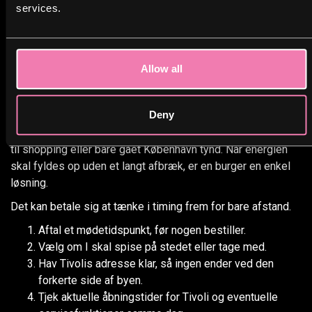
Her giver take-away virkelig mening.
services.
BOBS tilbyder både servering på stedet og
take-away
via
telefonbestilling, og det gør planlægningen lettere, hvis du
allerede ved, at tempoet bliver højt. Det er især smart, hvis I
Allow all
vil hente maden på vejen, spise hurtigt og fortsætte direkte
mod Vesterbrogade 3.
Deny
Take-away fungerer også godt, hvis Tivoli ikke er dagens
første stop. Måske har I været rundt i Indre By, på museum,
til shopping eller bare gået København tynd. Når energien
skal fyldes op uden et langt afbræk, er en burger en enkel
løsning.
Det kan betale sig at tænke i timing frem for bare afstand.
Aftal et mødetidspunkt, før nogen bestiller.
Vælg om I skal spise på stedet eller tage med.
Hav Tivolis adresse klar, så ingen ender ved den
forkerte side af byen.
Tjek aktuelle åbningstider for Tivoli og eventuelle