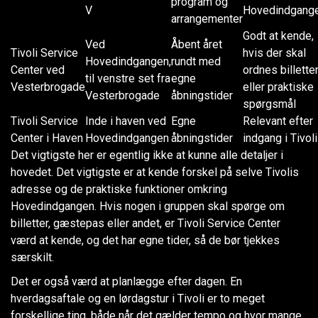
program og
V
Hovedindgang
arrangementer
Godt at kende,
Ved
Åbent året
Tivoli Service
hvis der skal
Hovedindgangen,
rundt med
Center ved
ordnes billette
til venstre set fra
egne
Vesterbrogade
eller praktiske
Vesterbrogade
åbningstider
spørgsmål
Tivoli Service
Inde i haven ved
Egne
Relevant efter
Center i Haven
Hovedindgangen
åbningstider
indgang i Tivoli
Det vigtigste her er egentlig ikke at kunne alle detaljer i
hovedet. Det vigtigste er at kende forskel på selve Tivolis
adresse og de praktiske funktioner omkring
Hovedindgangen. Hvis nogen i gruppen skal spørge om
billetter, gæstepas eller andet, er Tivoli Service Center
værd at kende, og det har egne tider, så de bør tjekkes
særskilt.
Det er også værd at planlægge efter dagen. En
hverdagsaftale og en lørdagstur i Tivoli er to meget
forskellige ting, både når det gælder tempo og hvor mange