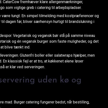
ard. CaterCow fremhæver klare allergenmærkninger,
 som vigtige greb i catering til arbejdspladser.
ke være tungt. En simpel tilmelding med kostpræferencer og
il dagen før, bliver særhensyn hurtigt til brandslukning i
sidespor. Vegetarisk og vegansk bør stå på samme niveau
arisk og én vegansk burger som faste muligheder, og det
at blive tænkt ind.
everingen. Glutenfri boller eller salatwraps hjælper, men
 En klassisk fejl er at tro, at køkkenet alene løser
også er klar ved serveringen.
servering uden kø og
e mad. Burger catering fungerer bedst, når bestilling,
.