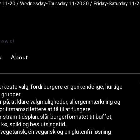
11-20 / Wednesday-Thursday 11-20.30 / Friday-Saturday 11-2
Artikler
>
5 grunde til burger catering til kickoff
ering til kickoff
tkø. Derfor virker mad bedst, når den er nem at forstå,
 i dagen.
k
About
tærkeste valg, fordi burgere er genkendelige, hurtige
 grupper.
 på, at klare valgmuligheder, allergenmærkning og
ør firmamad lettere at få til at fungere.
 stram tidsplan, slår burgerformatet tit buffet,
kø, spild og beslutningstid.
egetarisk, én vegansk og en glutenfri løsning