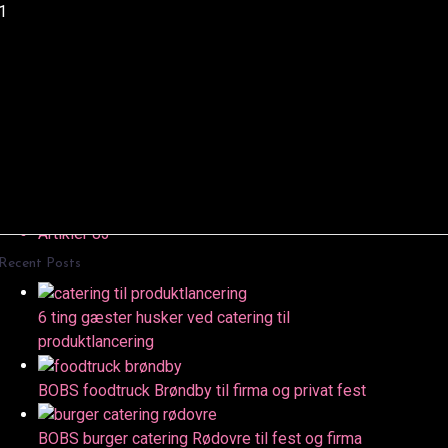
1
Search
Søg
efter:
Categories
Artikler
83
Recent Posts
6 ting gæster husker ved catering til
produktlancering
BOBS foodtruck Brøndby til firma og privat fest
BOBS burger catering Rødovre til fest og firma