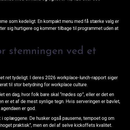
amme som kedeligt. En kompakt menu med få stærke valg er
lutter sig hurtigere og kommer tilbage til programmet uden at
or stemningen ved et
t ret tydeligt. I deres 2026 workplace-lunch-rapport siger
at til stor betydning for workplace culture.
r det en dag, hvor folk bare skal “mødes op”, eller er det en
 er et af de mest synlige tegn. Hvis serveringen er bøvlet,
s agendaen er god.
det i oplæggene. De husker også pauserne, tempoet og om
“noget praktisk”, men en del af selve kickoffets kvalitet.