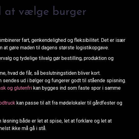
l at vælge burger
ombinerer fart, genkendelighed og fleksibilitet. Det er især
en at gøre maden til dagens største logistikopgave.
lg og tydelige tilvalg gør bestilling, produktion og
 hvad de får, så beslutningstiden bliver kort.
 sendes ud i bølger og fungerer godt til stående spisning.
sk og glutenfri
kan bygges ind som faste spor i samme
odtruck
kan passe til alt fra mødelokaler til gårdfester og
øsning både er let at spise, let at forklare og let at
elst ikke må gå i stå.