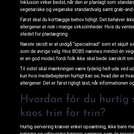
Inklusion virker bedst, når den er planlagt som stand
vegetariske og veganske standardvalg samt grab-and-go
Først skal du kortlægge behov tidligt. Det behøver ik
allergener er nok i mange virksomheder. Hvis du venter t
stedet for planlægning.
Næste skridt er at undgå “specialmad” som et skjult 
som de øvrige valg. Hos BOBS nævnes mindst én veget
er en god model, fordi folk ikke skal bede særskilt om 
Til sidst skal mærkningen være tydelig helt ude ved udl
kun hvis medarbejderen hurtigt kan se, hvad der er hvad.
allergener. Det er først rigtigt løst, når informationen 
Hvordan får du hurtig 
kaos trin for trin?
Hurtig servering kræver enkel opsætning, ikke bare mer
pakning og udlevering hænger sammen som én proces