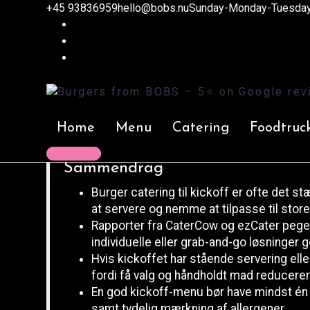
+45 93836959
Burgers from BOBS - 5⭐️ on Google reviews!
hello@bobs.nu
Sunday-Monday-Tuesday 
>
Blog
>
5 grunde til burger cat
7. juli 2026
Robin
Artikler
Et kickoff skal samle folk om en plan, ikke om en buffe
hurtig at servere og let at spise uden at afbryde flowet
Home
Menu
Catering
Foodtruc
Contact us
Sammendrag
Burger catering til kickoff er ofte det s
at servere og nemme at tilpasse til store
Rapporter fra CaterCow og ezCater peger
individuelle eller grab-and-go løsninger g
Hvis kickoffet har stående servering eller
fordi få valg og håndholdt mad reducerer 
En god kickoff-menu bør have mindst én v
samt tydelig mærkning af allergener.