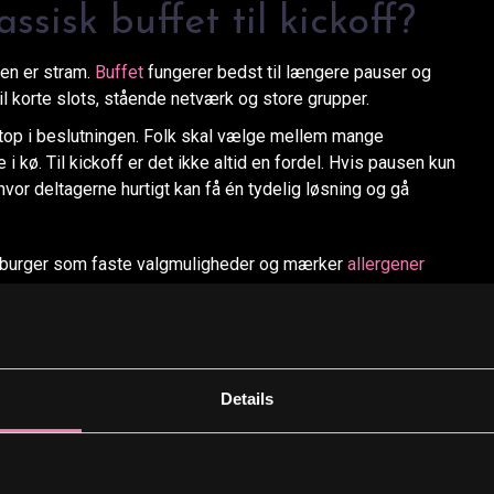
ssisk buffet til kickoff?
den er stram.
Buffet
fungerer bedst til længere pauser og
l korte slots, stående netværk og store grupper.
stop i beslutningen. Folk skal vælge mellem mange
 kø. Til kickoff er det ikke altid en fordel. Hvis pausen kun
 hvor deltagerne hurtigt kan få én tydelig løsning og gå
 burger som faste valgmuligheder og mærker
allergener
 planlægger en længere frokost med siddende pladser og mere
 lige adgang for alle, er burger catering normalt den mere
Details
til kontoret til kickoff?