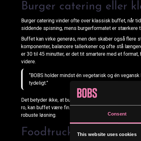
Burger catering eller kla
Burger catering vinder ofte over klassisk buffet, når ti
siddende spisning, mens burgerformatet er stærkere ti
Buffet kan virke generøs, men den skaber også flere 
komponenter, balancere tallerkener og ofte stå længere i
er 30 til 45 minutter, er det tit smartere med et format,
videre.
“BOBS holder mindst én vegetarisk og én vegansk
tydeligt.”
Det betyder ikke, at buffet er en dårlig idé. Hvis du
ro, kan buffet være fin. Men hvis målet er fart, flow og
Consent
robuste løsning.
Foodtruck eller levering 
This website uses cookies