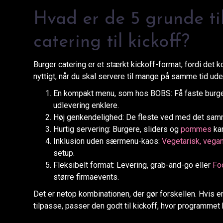
Hvad er de 5 grunde ti
catering til kickoff?
Burger catering er et stærkt kickoff-format, fordi det k
nyttigt, når du skal servere til mange på samme tid ud
En kompakt menu, som hos BOBS: Få faste burgerva
udlevering enklere.
Høj genkendelighed: De fleste ved med det samme,
Hurtig servering: Burgere, sliders og
pommes
kan
Inklusion uden særmenu-kaos:
Vegetarisk, vegan
setup.
Fleksibelt format: Levering, grab-and-go eller
Fo
større firmaevents.
Det er netop kombinationen, der gør forskellen. Hvis en l
tilpasse, passer den godt til kickoff, hvor programmet h