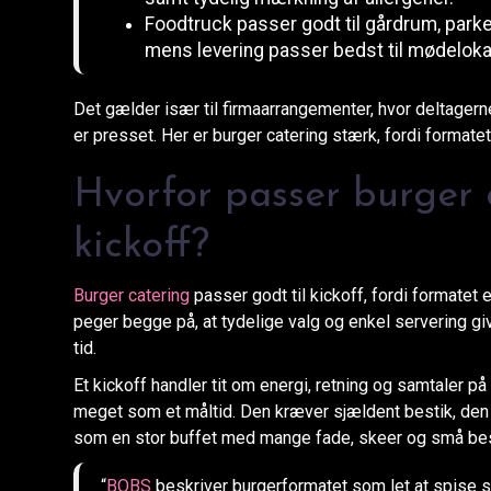
Foodtruck passer godt til gårdrum, park
mens levering passer bedst til mødelokal
Det gælder især til firmaarrangementer, hvor deltage
er presset. Her er burger catering stærk, fordi formatet
Hvorfor passer burger c
kickoff?
Burger catering
passer godt til kickoff, fordi formatet 
peger begge på, at tydelige valg og enkel servering gi
tid.
Et kickoff handler tit om energi, retning og samtaler p
meget som et måltid. Den kræver sjældent bestik, den
som en stor buffet med mange fade, skeer og små besl
“
BOBS
beskriver burgerformatet som let at spise s