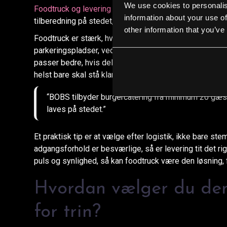
We use cookies to personalis
Foodtruck og levering
løser to forskellige behov. BOB
information about your use of
tilberedning på stedet, mens klassisk levering er bedst,
other information that you’ve
Foodtruck er stærk, hvis kickoffet også skal have lidt 
parkeringspladser, ved lagerhaller eller som del af e
passer bedre, hvis deltagerne sidder i møderum, hvis ve
helst bare skal stå klar ved ankomst.
“BOBS tilbyder burgercatering fra minimum 20 gæ
laves på stedet.”
Et praktisk tip er at vælge efter logistik, ikke bare s
adgangsforhold er besværlige, så er levering tit det ri
puls og synlighed, så kan foodtruck være den løsning, f
Hvordan vælger du den 
for trin?