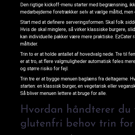
Den rigtige kickoff-menu starter med begrænsning, ikk
medarbejderne foretrækker selv at vælge måltid, men d
Start med at definere serveringsformen. Skal folk sidd
Hvis de skal minglere, så virker klassiske burgere, sl
kan individuelle pakker være mere praktiske. EzCater r
måltider.
Trin to er at holde antallet af hovedvalg nede. Tre til fe
er at tro, at flere valgmuligheder automatisk føles mere
og større risiko for fejl.
Trin tre er at bygge menuen baglæns fra deltagerne. Hv
starten: en klassisk burger, en vegetarisk eller vegans
Så bliver menuen lettere at bruge for alle.
Hvordan håndterer du 
glutenfri behov trin for