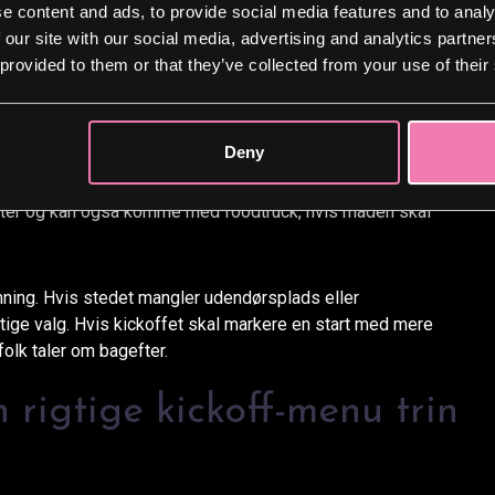
e content and ads, to provide social media features and to analy
S og andre mobile cateringformater giver oplevelse og
 our site with our social media, advertising and analytics partn
 når lokaler, tid eller budget kræver et mere enkelt setup.
 provided to them or that they’ve collected from your use of their
eventfølelse. Den fungerer godt i gårdmiljøer, på
n sommerdag, hvor folk gerne må bevæge sig ud. Levering
jret er usikkert, eller hvis pausen er så kort, at maden
Deny
ster og kan også komme med foodtruck, hvis maden skal
temning. Hvis stedet mangler udendørsplads eller
gtige valg. Hvis kickoffet skal markere en start med mere
olk taler om bagefter.
rigtige kickoff-menu trin