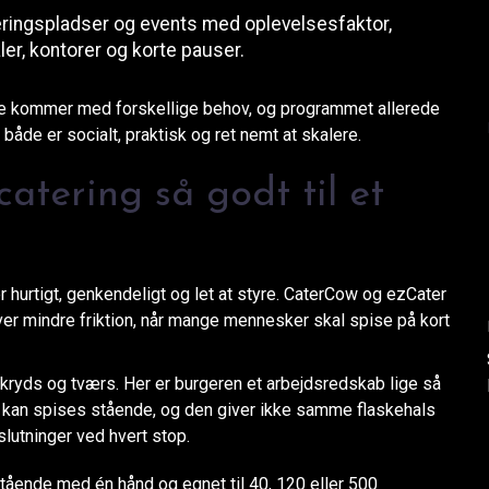
eringspladser og events med oplevelsesfaktor,
er, kontorer og korte pauser.
rne kommer med forskellige behov, og programmet allerede
 både er socialt, praktisk og ret nemt at skalere.
atering så godt til et
er hurtigt, genkendeligt og let at styre. CaterCow og ezCater
ver mindre friktion, når mange mennesker skal spise på kort
å kryds og tværs. Her er burgeren et arbejdsredskab lige så
 kan spises stående, og den giver ikke samme flaskehals
utninger ved hvert stop.
tående med én hånd og egnet til 40, 120 eller 500