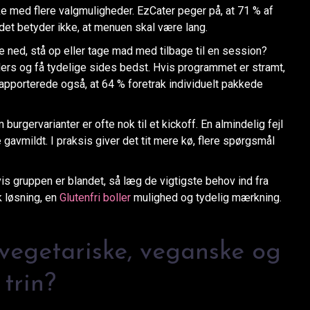
e med flere valgmuligheder. EzCater peger på, at 71 % af
et betyder ikke, at menuen skal være lang.
e ned, stå op eller tage mad med tilbage til en session?
iders og få tydelige sides bedst. Hvis programmet er stramt,
apporterede også, at 64 % foretrak individuelt pakkede
m burgervarianter er ofte nok til et kickoff. En almindelig fejl
 gavmildt. I praksis giver det tit mere kø, flere spørgsmål
is gruppen er blandet, så læg de vigtigste behov ind fra
k løsning, en
Glutenfri boller
mulighed og tydelig mærkning.
vegetariske, veganske og
 trin?