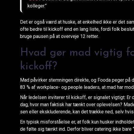
kolleger.”
Det er også værd at huske, at enkelhed ikke er det s
ofte bedre til kickoff end en lang liste, fordi folk bes
bruge pausen på at overveje 12 retter.
Hvad gør mad vigtig f
kickoff?
Mad påvirker stemningen direkte, og Fooda peger på de
83 % af workplace- og people leaders, at mad har moder
Når ledelsen inviterer til kickoff, er signalet vigtigt: E
dag, hvor man faktisk har tænkt over oplevelsen? Maden
sen eller ekskluderende, kan det trække ned, selv hvi
En typisk misforståelse er, at folk kun husker indhol
de følte sig tænkt ind. Derfor bliver catering ikke bare 