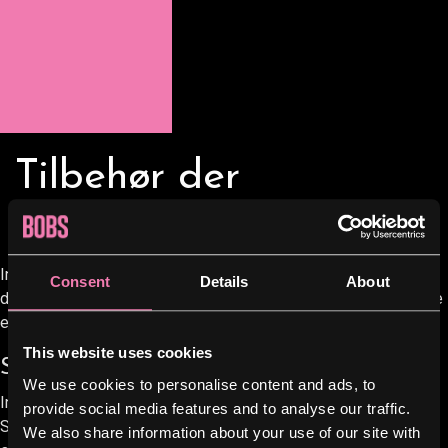
Tilbehør der
komplimenterer
Ingen burger er fuldendt uden det rigtige tilbehør. Bobs tilbyder
Consent
Details
About
dig et bredt udvalg af tilbehør, der kan gøre din burgeroplevelse
endnu bedre. Her er nogle af vores favoritter:
This website uses cookies
Sprøde fritter
We use cookies to personalise content and ads, to
Ingen burger er komplet uden sprøde fritter. Hos Bobs
provide social media features and to analyse our traffic.
Streetfood er vores fries lavet af friske kartofler, som altid er
We also share information about your use of our site with