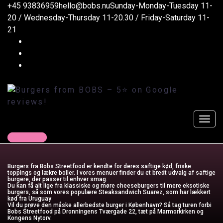
+45 93836959
hello@bobs.nu
Sunday-Monday-Tuesday 11-
20 / Wednesday-Thursday 11-20.30 / Friday-Saturday 11-
21
Få den bedste burger i
København
Contact us
Burgers fra Bobs Streetfood er kendte for deres saftige kød, friske
toppings og lækre boller. I vores menuer finder du et bredt udvalg af saftige
burgere, der passer til enhver smag.
Du kan få alt lige fra klassiske og møre cheeseburgers til mere eksotiske
burgers, så som vores populære Steaksandwich Suarez, som har lækkert
kød fra Uruguay
Vil du prøve den måske allerbedste burger i København? Så tag turen forbi
Bobs Streetfood på Dronningens Tværgade 22, tæt på Marmorkirken og
Kongens Nytorv.