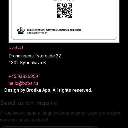
Contact
Dronningens Tværgade 22
1302 København K
+45 93836959
hello@bobs.nu
Design by Brodka Aps. All rights reserved.
Send us an inquiry:
If you have a general enquiry about events, larger pre-orders,
you can contact us here!