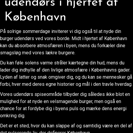
udendørs i hjertet af
København
På solrige sommerdage inviterer vi dig også til at nyde din
burger udendørs ved vores borde. Midt i hjertet af København
kan du absorbere atmosfæren i byen, mens du forkæler dine
smagsløg med vores lækre burgere.
Du kan føle solens varme stråler kærtegne din hud, mens du
lader dig indhylle af den livlige atmosfære i Københavns gader.
Lyden af latter og snak omgiver dig, og du kan se mennesker gå
forbi, hver med deres egne historier og mål i den travle hverdag.
Vores udendørs spiseområde tilbyder dig således ikke blot en
mulighed for at nyde en velsmagende burger, men også en
chance for at fordybe dig i byens puls og mærke dens energi
omkring dig.
Det er et sted, hvor du kan slappe af og samtidig være en del af
det pulserende liv, der definerer København.