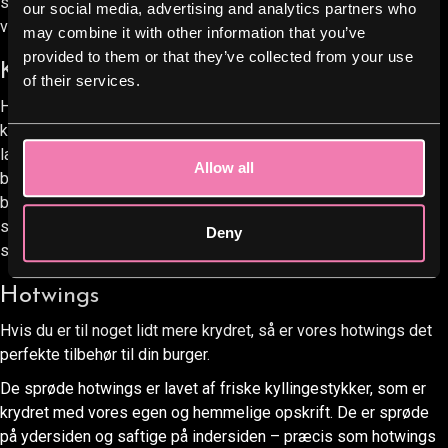
sprøde og lækre. Vi anbefaler, at du prøver dem sammen med
our social media, advertising and analytics partners who
vores hjemmelavede aioli eller ketchup.
may combine it with other information that you’ve
provided to them or that they’ve collected from your use
Karamelliserede løg
of their services.
Hvis du er på udkig efter noget sødt og lækkert, så er vores
karamelliserede løg det perfekte tilbehør til din burger. De er
lavet af friske løg, der er kogt i sukker og smør, indtil de er
Allow all
blevet bløde og søde – og tilføjer en himmelsk smag til enhver
burger. Du kan smage vores karamelisede bløde løg i vores
steaksandwich the Dane, som også er fyldt med lækker brun
Deny
sovs, mørt og velsmagende cuvette kød fra Uruguay!
Hotwings
Hvis du er til noget lidt mere krydret, så er vores hotwings det
perfekte tilbehør til din burger.
De sprøde hotwings er lavet af friske kyllingestykker, som er
krydret med vores egen og hemmelige opskrift. De er sprøde
på ydersiden og saftige på indersiden – præcis som hotwings