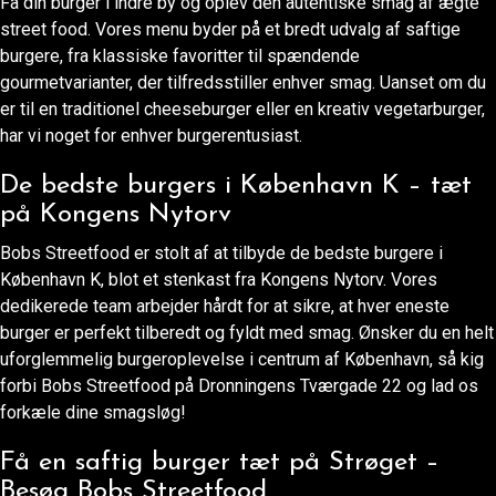
Få din burger i indre by og oplev den autentiske smag af ægte
street food. Vores menu byder på et bredt udvalg af saftige
burgere, fra klassiske favoritter til spændende
gourmetvarianter, der tilfredsstiller enhver smag. Uanset om du
er til en traditionel cheeseburger eller en kreativ vegetarburger,
har vi noget for enhver burgerentusiast.
De bedste burgers i København K – tæt
på Kongens Nytorv
Bobs Streetfood er stolt af at tilbyde de bedste burgere i
København K, blot et stenkast fra Kongens Nytorv. Vores
dedikerede team arbejder hårdt for at sikre, at hver eneste
burger er perfekt tilberedt og fyldt med smag. Ønsker du en helt
uforglemmelig burgeroplevelse i centrum af København, så kig
forbi Bobs Streetfood på Dronningens Tværgade 22 og lad os
forkæle dine smagsløg!
Få en saftig burger tæt på Strøget –
Besøg Bobs Streetfood